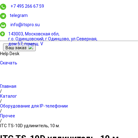
+7 495 266 67 59
telegram
info@itspro.su
143003, Московская обл,
г.о. Одинцовский, г Одинцово, ул Северная,
дом 57, помещ. V
Ваш заказ:
Help Desk
Скачать
Главная
/
Каталог
/
Оборудование для IP-телефонии
/
Прочее
/
ITC TS-10D удлинитель, 10 м.