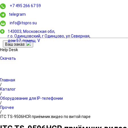
+7 495 266 67 59
telegram
info@itspro.su
143003, Московская обл,
г.о. Одинцовский, г Одинцово, ул Северная,
дом 57, помещ. V
Ваш заказ:
Help Desk
Скачать
Главная
/
Каталог
/
Оборудование для IP-телефонии
/
Прочее
/
ITC TS-9506HCR приёмник видео по витой паре