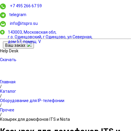
+7 495 266 67 59
telegram
info@itspro.su
143003, Московская обл,
г.о. Одинцовский, г Одинцово, ул Северная,
дом 57, помещ. V
Ваш заказ:
Help Desk
Скачать
Главная
/
Каталог
/
Оборудование для IP-телефонии
/
Прочее
/
Козырек для домофонов ITS и Nista