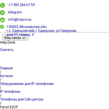
+7 495 266 67 59
telegram
info@itspro.su
143003, Московская обл,
г.о. Одинцовский, г Одинцово, ул Северная,
дом 57, помещ. V
Ваш заказ:
Help Desk
Скачать
Главная
/
Каталог
/
Оборудование для IP-телефонии
/
IP телефоны
/
Телефоны для Call-центра
/
Fanvil X2CP