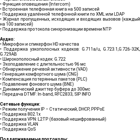
• Функция оповещения (Intercom)
• Встроенная телефонная книга на 500 записей
• Поддержка удалённой телефонной книги по XML или LDAP
• Журнал пропущенных, исходящих и входящих вызовов (каждый
на 100 записей)
• Поддержка протокола синхронизации времени NTP
Аудио:
• Микрофон и спикерфон HD качества
• Поддержка узкополосных кодеков: G.711a/u, G.723.1,G.726-32K,
G.729AB
• Широкополосный кодек: G.722
• Эхоподавление с длительностью 96 мс
• Обнаружение речевой активности (VAD)
• Генерация комфортного шума (CNG)
• Компенсация потерянных пакетов (PLC)
• Подавление фонового шума (BNE)
• Динамический джиттер буфера до 300мс
• Передача DTMF: In-band, RFC2833, SIP INFO
Сетевые функции:
• Режим получения IP – Статический, DHCP, PPPoE
• Поддержка 802.1x
• Поддержка VPN: L2TP (базовый нешифрованный)
• Поддержка VLAN
• Поддержка QoS
Поддерживаемые протоколы: