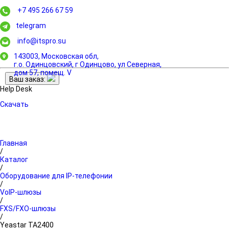
+7 495 266 67 59
telegram
info@itspro.su
143003, Московская обл,
г.о. Одинцовский, г Одинцово, ул Северная,
дом 57, помещ. V
Ваш заказ:
Help Desk
Скачать
Главная
/
Каталог
/
Оборудование для IP-телефонии
/
VoIP-шлюзы
/
FXS/FXO-шлюзы
/
Yeastar TA2400