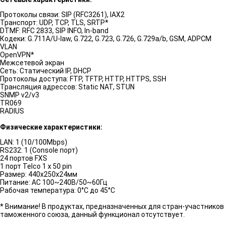
Протоколы связи: SIP (RFC3261), IAX2
Транспорт: UDP, TCP, TLS, SRTP*
DTMF: RFC 2833, SIP INFO, In-band
Кодеки: G.711A/U-law, G.722, G.723, G.726, G.729a/b, GSM, ADPCM
VLAN
OpenVPN*
Межсетевой экран
Сеть: Статический IP, DHCP
Протоколы доступа: FTP, TFTP, HTTP, HTTPS, SSH
Трансляция адресcов: Static NAT, STUN
SNMP v2/v3
TR069
RADIUS
Физические характеристики:
LAN: 1 (10/100Mbps)
RS232: 1 (Console порт)
24 портов FXS
1 порт Telco 1 x 50 pin
Размер: 440х250x24мм
Питание: AC 100~240В/50~60Гц
Рабочая температура: 0°C до 45°C
* Внимание! В продуктах, предназначенных для стран-участников
таможенного союза, данный функционал отсутствует.