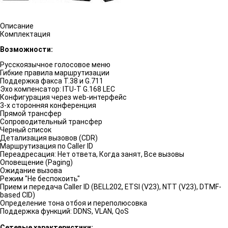
Описание
Комплектация
Возможности:
Русскоязычное голосовое меню
Гибкие правила маршрутизации
Поддержка факса T.38 и G.711
Эхо компенсатор: ITU-T G.168 LEC
Конфигурация через web-интерфейс
3-х сторонняя конференция
Прямой трансфер
Сопроводительный трансфер
Черный список
Детализация вызовов (CDR)
Маршрутизация по Caller ID
Переадресация: Нет ответа, Когда занят, Все вызовы
Оповещение (Paging)
Ожидание вызова
Режим "Не беспокоить"
Прием и передача Caller ID (BELL202, ETSI (V23), NTT (V23), DTMF-
based CID)
Определение тона отбоя и переполюсовка
Поддержка функций: DDNS, VLAN, QoS
Сетевые характеристики: